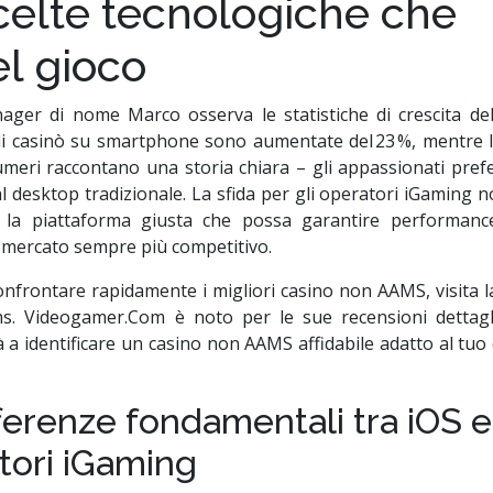
scelte tecnologiche che
el gioco
ger di nome Marco osserva le statistiche di crescita de
 di casinò su smartphone sono aumentate del 23 %, mentre 
umeri raccontano una storia chiara – gli appassionati pref
 desktop tradizionale. La sfida per gli operatori iGaming n
re la piattaforma giusta che possa garantire performance
 mercato sempre più competitivo.
onfrontare rapidamente i migliori casino non AAMS, visita la 
s. Videogamer.Com è noto per le sue recensioni dettagl
rà a identificare un casino non AAMS affidabile adatto al tuo
fferenze fondamentali tra iOS e
atori iGaming