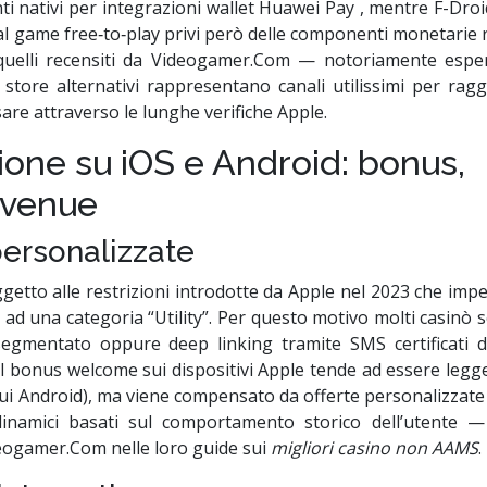
 nativi per integrazioni wallet Huawei Pay , mentre F-Droi
al game free‑to‑play privi però delle componenti monetarie r
quelli recensiti da Videogamer.Com — notoriamente esper
 store alternativi rappresentano canali utilissimi per rag
sare attraverso le lunghe verifiche Apple.
ione su iOS e Android: bonus,
evenue
ersonalizzate
oggetto alle restrizioni introdotte da Apple nel 2023 che im
 ad una categoria “Utility”. Per questo motivo molti casinò 
segmentato oppure deep linking tramite SMS certificati d
el bonus welcome sui dispositivi Apple tende ad essere leg
sui Android), ma viene compensato da offerte personalizzate 
inamici basati sul comportamento storico dell’utente —
deogamer.Com nelle loro guide sui
migliori casino non AAMS
.