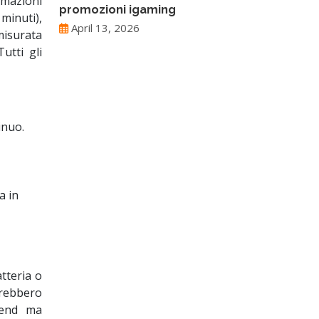
imazioni
promozioni igaming
minuti),
April 13, 2026
misurata
utti gli
inuo.
a in
tteria o
vrebbero
‑end ma