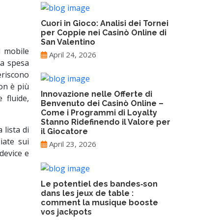
Cuori in Gioco: Analisi dei Tornei
per Coppie nei Casinò Online di
San Valentino
l mobile
April 24, 2026
la spesa
eriscono
on è più
Innovazione nelle Offerte di
 fluide,
Benvenuto dei Casinò Online –
Come i Programmi di Loyalty
Stanno Ridefinendo il Valore per
lista di
il Giocatore
iate sui
April 23, 2026
 device e
Le potentiel des bandes‑son
dans les jeux de table :
comment la musique booste
vos jackpots