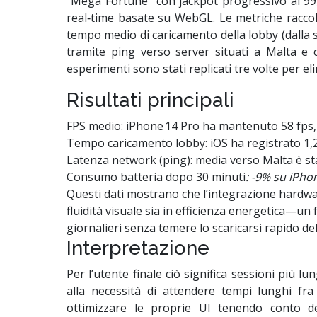
“Mega Fortune” con jackpot progressivo al 99
real‑time basate su WebGL. Le metriche racco
tempo medio di caricamento della lobby (dalla 
tramite ping verso server situati a Malta e 
esperimenti sono stati replicati tre volte per el
Risultati principali
FPS medio: iPhone 14 Pro ha mantenuto 58 fps, 
Tempo caricamento lobby: iOS ha registrato 1,2 
Latenza network (ping): media verso Malta è sta
Consumo batteria dopo 30 minuti
: -9% su iPho
Questi dati mostrano che l’integrazione hardwar
fluidità visuale sia in efficienza energetica—un
giornalieri senza temere lo scaricarsi rapido del
Interpretazione
Per l’utente finale ciò significa sessioni più 
alla necessità di attendere tempi lunghi fra
ottimizzare le proprie UI tenendo conto d