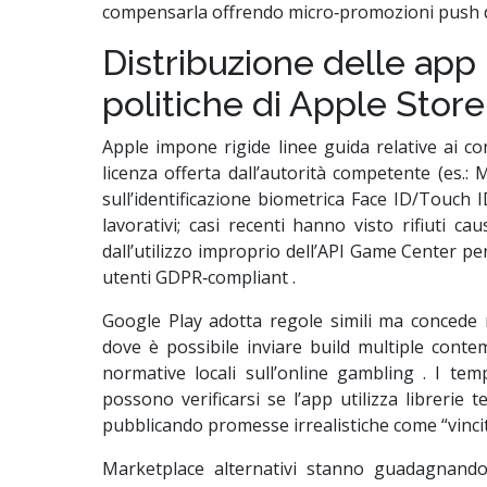
compensarla offrendo micro‑promozioni push d
Distribuzione delle app
politiche di Apple Stor
Apple impone rigide linee guida relative ai c
licenza offerta dall’autorità competente (es.:
sull’identificazione biometrica Face ID/Touch 
lavorativi; casi recenti hanno visto rifiuti c
dall’utilizzo improprio dell’API Game Center p
utenti GDPR‑compliant .
Google Play adotta regole simili ma concede m
dove è possibile inviare build multiple conte
normative locali sull’online gambling . I temp
possono verificarsi se l’app utilizza librerie t
pubblicando promesse irrealistiche come “vincit
Marketplace alternativi stanno guadagnand