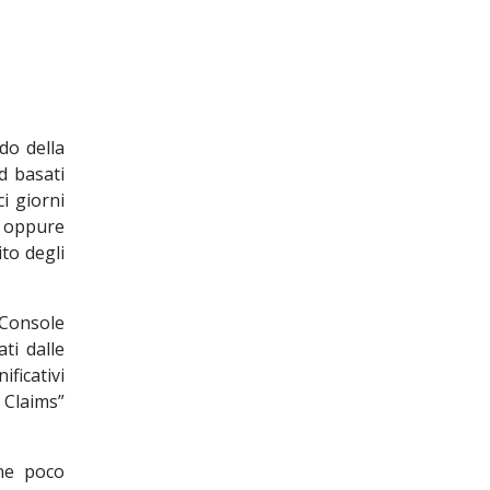
do della
d basati
i giorni
, oppure
to degli
 Console
ti dalle
ficativi
g Claims”
ne poco