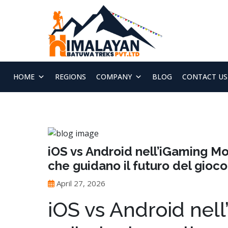
HOME
REGIONS
COMPANY
BLOG
CONTACT US
iOS vs Android nell’iGaming Mo
che guidano il futuro del gioco
April 27, 2026
iOS vs Android nel