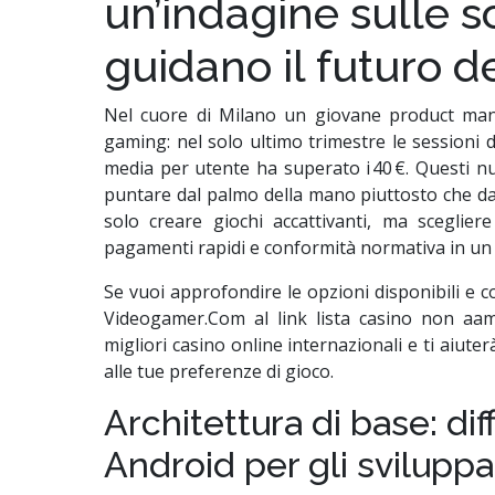
un’indagine sulle 
guidano il futuro d
Nel cuore di Milano un giovane product mana
gaming: nel solo ultimo trimestre le sessioni
media per utente ha superato i 40 €. Questi n
puntare dal palmo della mano piuttosto che dal
solo creare giochi accattivanti, ma sceglie
pagamenti rapidi e conformità normativa in un
Se vuoi approfondire le opzioni disponibili e c
Videogamer.Com al link lista casino non aam
migliori casino online internazionali e ti aiute
alle tue preferenze di gioco.
Architettura di base: di
Android per gli svilupp