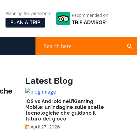
Planning for vacation ?
Recommended on
PLAN A TRIP
TRIP ADVISOR
Latest Blog
iche
iOS vs Android nell’iGaming
Mobile: un’indagine sulle scelte
tecnologiche che guidano il
futuro del gioco
April 27, 2026