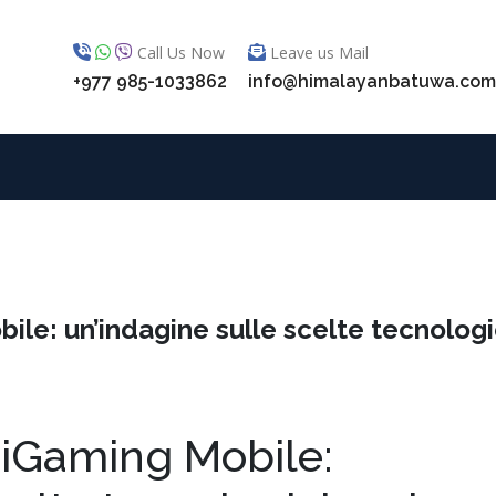
Call Us Now
Leave us Mail
+977 985-1033862
info@himalayanbatuwa.com
bile: un’indagine sulle scelte tecnolog
l’iGaming Mobile: