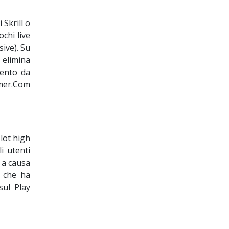
 Skrill o
ochi live
ive). Su
 elimina
mento da
amer.Com
lot high
i utenti
 a causa
, che ha
sul Play